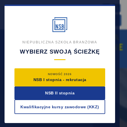
NABÓR NA ROK
2026/2027
TRWA OBECNIE NABÓR NA
NIEPUBLICZNA SZKOŁA BRANŻOWA
DARMOWE KWALIFIKACYJNE
WYBIERZ SWOJĄ ŚCIEŻKĘ
KURSY ZAWODOWE
NOWOŚĆ 2026
NSB I stopnia - rekrutacja
NSB II stopnia
Kwalifikacyjne kursy zawodowe (KKZ)