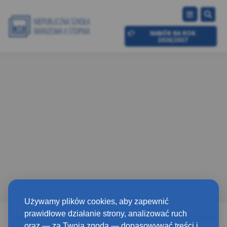
NABÓR NA ROK
2026/2027
Używamy plików cookies, aby zapewnić
prawidłowe działanie strony, analizować ruch
Treść jest chroniona hasłem. Aby ją zobaczyć, proszę wpisać
oraz — za Twoją zgodą — dopasowywać treści i