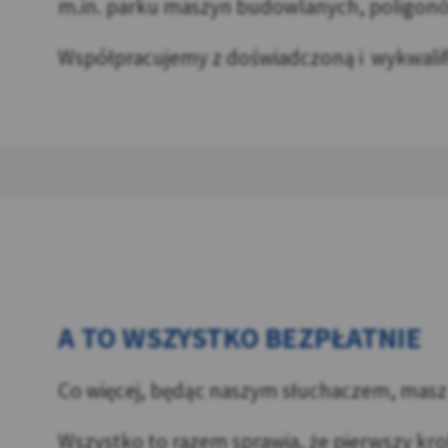
m.in. parku maszyn budowlanych, poligonów
Współpracujemy z doświadczoną i wykwalif
A TO WSZYSTKO BEZPŁATNIE
Co więcej, będąc naszym słuchaczem, mas
Wszystko to razem sprawia, że pierwszy krok