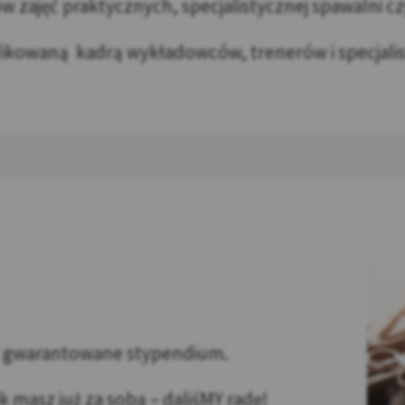
 zajęć praktycznych, specjalistycznej spawalni 
ikowaną kadrą wykładowców, trenerów i specjali
z gwarantowane stypendium.
 masz już za sobą – daliśMY radę!