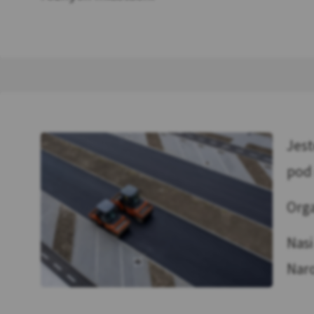
Jest
pod
Org
Nasi
Nar