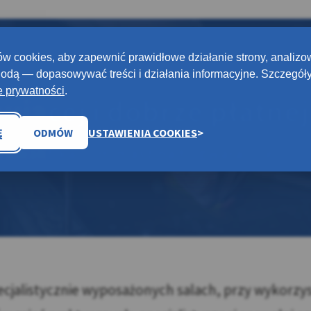
w cookies, aby zapewnić prawidłowe działanie strony, analizo
odą — dopasowywać treści i działania informacyjne. Szczegóły
e prywatności
.
ującej i dobrze płatnej
Ę
ODMÓW
USTAWIENIA COOKIES
 kwalifikacjom masz na to gwarancję!
cjalistycznie wyposażonych salach, przy wykorzys