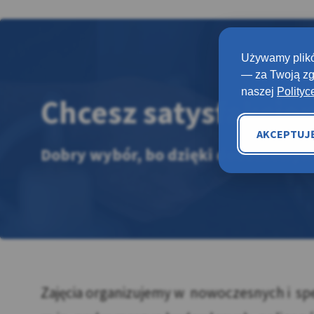
Używamy plikó
— za Twoją zg
naszej
Polityc
Chcesz satysfakcjon
AKCEPTUJ
Dobry wybór, bo dzięki dodatkowym
Zajęcia organizujemy w nowoczesnych i spe