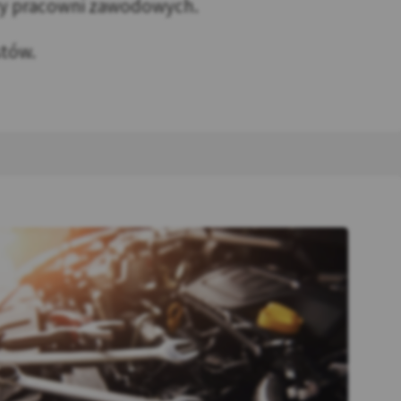
czy pracowni zawodowych.
stów.