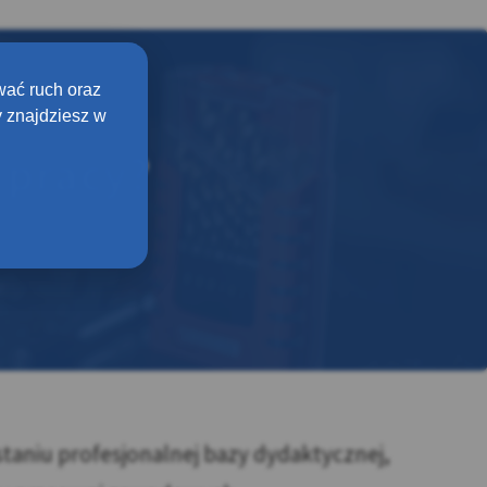
wać ruch oraz
 znajdziesz w
 pracy?
taniu profesjonalnej bazy dydaktycznej,