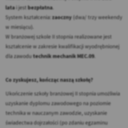
lata
i jest
bezpłatna
.
System kształcenia:
zaoczny
(dwa/ trzy weekendy
w miesiącu).
W branżowej szkole II stopnia realizowane jest
kształcenie w zakresie kwalifikacji wyodrębnionej
dla zawodu
technik mechanik MEC.09
.
Co zyskujesz, kończąc naszą szkołę?
Ukończenie szkoły branżowej II stopnia umożliwia
uzyskanie dyplomu zawodowego na poziomie
technika w nauczanym zawodzie, uzyskanie
świadectwa dojrzałości (po zdaniu egzaminu