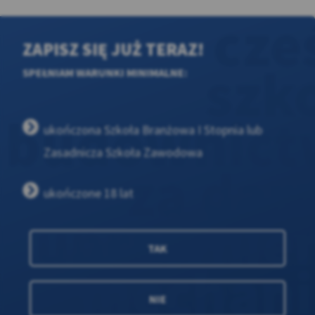
ZAPISZ SIĘ JUŻ TERAZ!
SPEŁNIAM WARUNKI MINIMALNE:
ukończona Szkoła Branżowa I Stopnia lub
Zasadnicza Szkoła Zawodowa
ukończone 18 lat
TAK
NIE