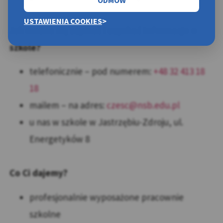
USTAWIENIA COOKIES
Jak można się zapisać i uzyskać informacje o
szkole?
telefonicznie – pod numerem:
+48 32 413 18
18
mailem – na adres:
czesc@nsb.edu.pl
u nas w szkole w Jastrzębiu-Zdroju, ul.
Energetyków 8
Co Ci dajemy?
profesjonalnie wyposażone pracownie
szkolne