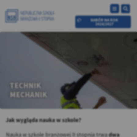
NABÓR NA ROK
2026/2027
TECHNIK
MECHANIK
Jak wygląda nauka w szkole?
Nauka w szkole branżowej II stopnia trwa
dwa