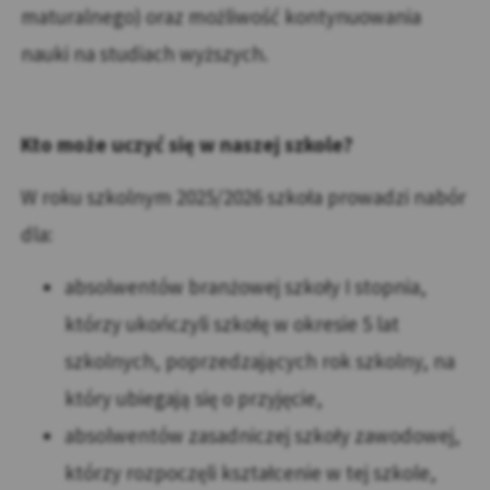
maturalnego) oraz możliwość kontynuowania
nauki na studiach wyższych.
Kto może uczyć się w naszej szkole?
W roku szkolnym 2025/2026 szkoła prowadzi nabór
dla:
absolwentów branżowej szkoły I stopnia,
którzy ukończyli szkołę w okresie 5 lat
szkolnych, poprzedzających rok szkolny, na
który ubiegają się o przyjęcie,
absolwentów zasadniczej szkoły zawodowej,
którzy rozpoczęli kształcenie w tej szkole,