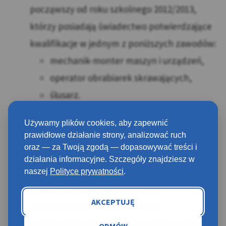
począwszy od roku szkolnego 2012/2013,
którzy posiadają świadectwo potwierdzające
kwalifikacje w jednym z poniższych zawodów:
mechanik-monter maszyn i urządzeń,
operator obrabiarek skrawających,
ślusarz.
Używamy plików cookies, aby zapewnić
Co potrzebujesz?
prawidłowe działanie strony, analizować ruch
oraz — za Twoją zgodą — dopasowywać treści i
świadectwo ukończenia szkoły
działania informacyjne. Szczegóły znajdziesz w
podanie o przyjęcie do szkoły
naszej
Polityce prywatności
.
dyplom kwalifikacji zawodowych
AKCEPTUJĘ
zaświadczenie lekarskie o braku
przeciwwskazań do
wykonywania zawodu
ODMÓW