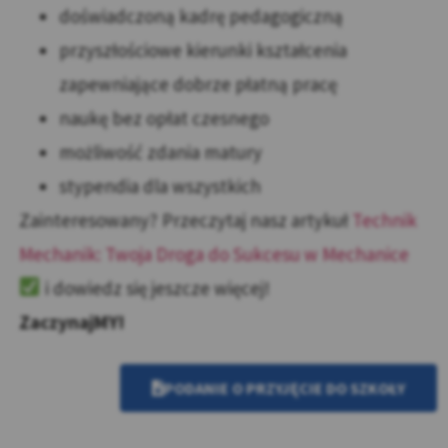
doświadczoną kadrę pedagogiczną
przyszłościowe kierunki kształcenia
zapewniające dobrze płatną pracę
naukę bez opłat czesnego
możliwość zdania matury
stypendia dla wszystkich
Zainteresowany? Przeczytaj nasz artykuł
Technik
Mechanik: Twoja Droga do Sukcesu w Mechanice
i dowiedz się jeszcze więcej!
ZaczynajMY!
PODANIE O PRZYJĘCIE DO SZKOŁY