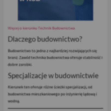
Więcej o kierunku Technik Budownictwa
Dlaczego budownictwo?
Budownictwo to jedna z najbardziej rozwijających się
branż. Zawód technika budownictwa oferuje stabilność i
dobre zarobki.
Specjalizacje w budownictwie
Kierunek ten oferuje różne ścieżki specjalizacji, od
budownictwa mieszkaniowego po inżynierię lądową i
wodną.