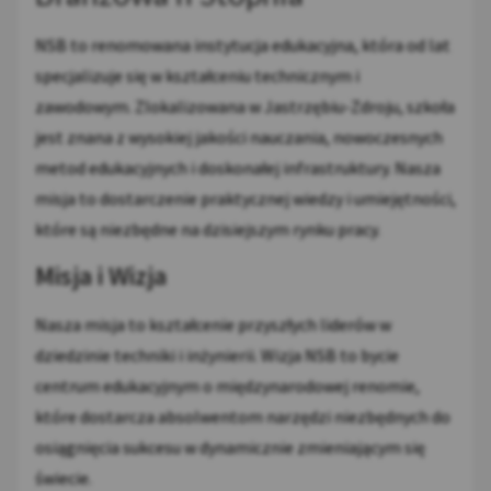
NSB to renomowana instytucja edukacyjna, która od lat
specjalizuje się w kształceniu technicznym i
zawodowym. Zlokalizowana w Jastrzębiu-Zdroju, szkoła
jest znana z wysokiej jakości nauczania, nowoczesnych
metod edukacyjnych i doskonałej infrastruktury. Nasza
misja to dostarczenie praktycznej wiedzy i umiejętności,
które są niezbędne na dzisiejszym rynku pracy.
Misja i Wizja
Nasza misja to kształcenie przyszłych liderów w
dziedzinie techniki i inżynierii. Wizja NSB to bycie
centrum edukacyjnym o międzynarodowej renomie,
które dostarcza absolwentom narzędzi niezbędnych do
osiągnięcia sukcesu w dynamicznie zmieniającym się
świecie.