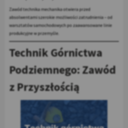
Zawód technika mechanika otwiera przed
absolwentami szerokie możliwości zatrudnienia – od
warsztatów samochodowych po zaawansowane linie
produkcyjne w przemyśle.
Technik Górnictwa
Podziemnego: Zawód
z Przyszłością