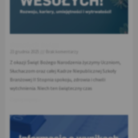
Wesołych świąt!
23 grudnia 2025
Brak komentarzy
Z okazji Świąt Bożego Narodzenia życzymy Uczniom,
Słuchaczom oraz całej Kadrze Niepublicznej Szkoły
Branżowej II Stopnia spokoju, zdrowia i chwili
wytchnienia. Niech ten świąteczny czas
Czytaj więcej »