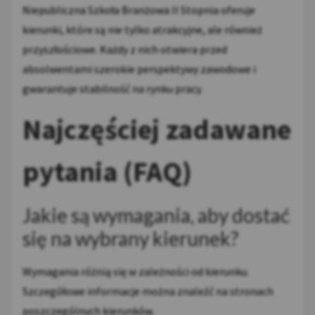
Niepubliczna Szkoła Branżowa II Stopnia oferuje
kierunki, które są nie tylko atrakcyjne, ale również
przyszłościowe. Każdy z nich otwiera przed
absolwentami szerokie perspektywy zawodowe i
gwarantuje stabilność na rynku pracy.
Najczęściej zadawane
pytania (FAQ)
Jakie są wymagania, aby dostać
się na wybrany kierunek?
Wymagania różnią się w zależności od kierunku.
Szczegółowe informacje można znaleźć na stronach
poszczególnych kierunków.