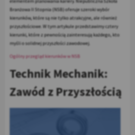
elementem planowania kariery. Niepubliczna Szkoła
Branżowa II Stopnia (NSB) oferuje szeroki wybór
kierunków, które są nie tylko atrakcyjne, ale również
przyszłościowe. W tym artykule przedstawimy cztery
kierunki, które z pewnością zainteresują każdego, kto
myśli o solidnej przyszłości zawodowej.
Ogólny przegląd kierunków w NSB
Technik Mechanik:
Zawód z Przyszłością