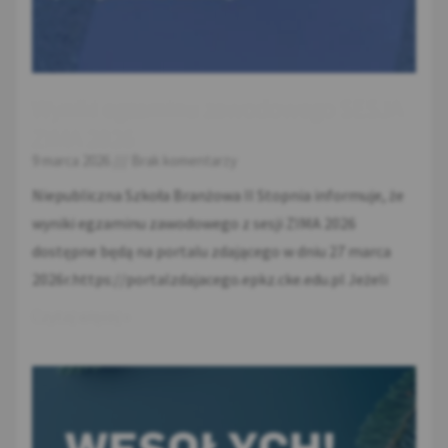
Wyniki egzaminu zawodowego SESJA
ZIMA 2026
9 marca 2026
Brak komentarzy
Niepubliczna Szkoła Branżowa II Stopnia informuje, że
wyniki egzaminu zawodowego z sesji ZIMA 2026
dostępne będą na portalu zdającego w dniu 27 marca
2026r.https://portalzdajacego.epkz.cke.edu.pl Jeżeli
Czytaj więcej »