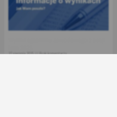
Wyniki egzaminu zawodowego z sesji
lato 2025
27 sierpnia 2025
Brak komentarzy
Niepubliczna Szkoła Branżowa II Stopnia informuje, że
wyniki egzaminu zawodowego z sesji lato 2025
dostępne będą na portalu zdającego w dniu 29 sierpnia
2025r. Jeżeli
Czytaj więcej »