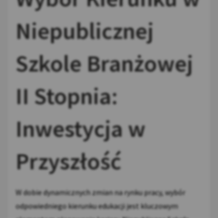
Niepublicznej
Szkole Branżowej
II Stopnia:
Inwestycja w
Przyszłość
W dobie dynamicznych zmian na rynku pracy, wybór
odpowiedniego kierunku edukacji jest kluczowym