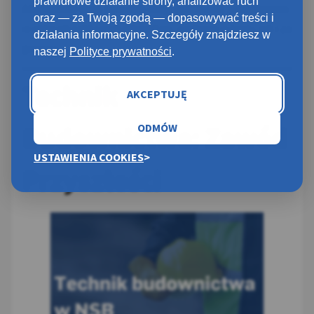
prawidłowe działanie strony, analizować ruch
Absolwenci tego kierunku mają możliwość zatrudnienia
oraz — za Twoją zgodą — dopasowywać treści i
w różnych sektorach górnictwa, zarówno w kraju, jak i za
działania informacyjne. Szczegóły znajdziesz w
granicą.
naszej
Polityce prywatności
.
Technik
AKCEPTUJĘ
ODMÓW
Budownictwa: Zawód
USTAWIENIA COOKIES
Przyszłości