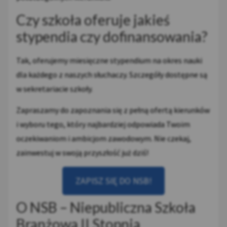
Czy szkoła oferuje jakieś
stypendia czy dofinansowania?
Tak, oferujemy miesięczne stypendium na okres nauki
dla każdego z naszych słuchaczy. Szczegóły dostępne są
w sekretariacie szkoły.
Zapraszamy do zapoznania się z pełną ofertą kierunków
i wyboru tego, który najbardziej odpowiada Twoim
oczekiwaniom i ambicjom zawodowym. Nie czekaj,
zainwestuj w swoją przyszłość już dziś!
ZAPISZ SIĘ DO NSB!
O NSB – Niepubliczna Szkoła
Branżowa II Stopnia