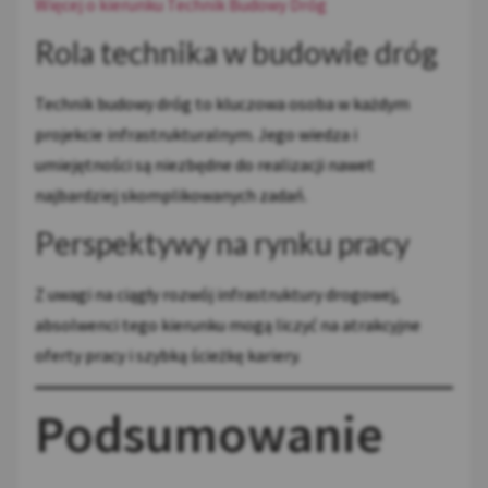
Więcej o kierunku Technik Budowy Dróg
Rola technika w budowie dróg
Technik budowy dróg to kluczowa osoba w każdym
projekcie infrastrukturalnym. Jego wiedza i
umiejętności są niezbędne do realizacji nawet
najbardziej skomplikowanych zadań.
Perspektywy na rynku pracy
Z uwagi na ciągły rozwój infrastruktury drogowej,
absolwenci tego kierunku mogą liczyć na atrakcyjne
oferty pracy i szybką ścieżkę kariery.
Podsumowanie