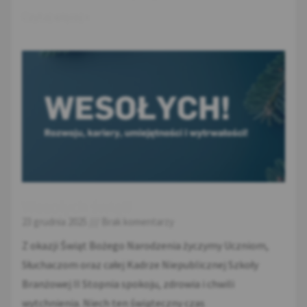
Czytaj więcej »
Wesołych świąt!
23 grudnia 2025
Brak komentarzy
Z okazji Świąt Bożego Narodzenia życzymy Uczniom,
Słuchaczom oraz całej Kadrze Niepublicznej Szkoły
Branżowej II Stopnia spokoju, zdrowia i chwili
wytchnienia. Niech ten świąteczny czas