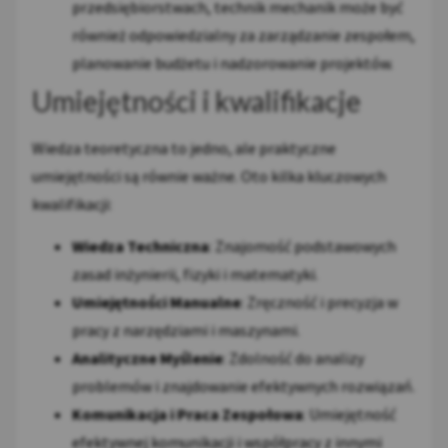
przedsiębiorstwach, technik mechanik może być
również odpowiedzialny za zarządzanie zespołem,
planowanie budżetu i nadzorowanie projektów.
Umiejętności i kwalifikacje
Wiedza teoretyczna to jedno, ale praktyczne
umiejętności są równie ważne. Oto kilka kluczowych
kwalifikacji:
Wiedza Techniczna
: Znajomość podstawowych
zasad inżynierii, fizyki i matematyki.
Umiejętności Manualne
: Zręczność i precyzja w
pracy z narzędziami i maszynami.
Analityczne Myślenie
: Zdolność do analizy
problemów i znajdowanie efektywnych rozwiązań.
Komunikacja i Praca Zespołowa
: Umiejętność
efektywnej komunikacji i współpracy z innymi