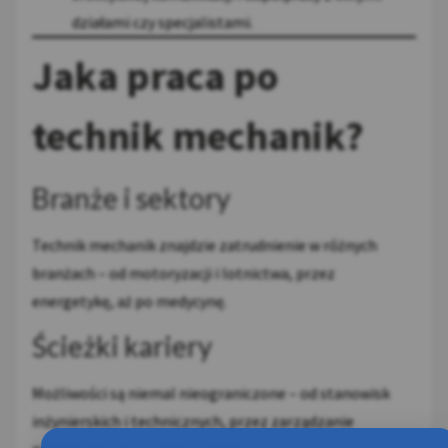
działami czy specjalistami.
Jaka praca po
technik mechanik?
Branże i sektory
Technik mechanik znajdzie zatrudnienie w różnych
branżach – od motoryzacji i lotnictwa, przez
energetykę, aż po medycynę.
Ścieżki kariery
Możliwości są niemal nieograniczone – od stanowisk
inżynierskich i technicznych, przez zarządzanie