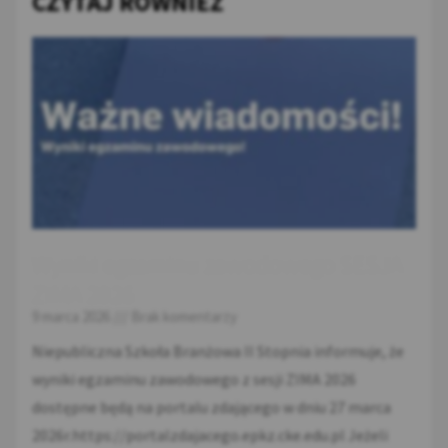
CZYTAJ RÓWNIEŻ
Wyniki egzaminu zawodowego SESJA
ZIMA 2026
9 marca 2026
Brak komentarzy
Niepubliczna Szkoła Branżowa II Stopnia informuje, że
wyniki egzaminu zawodowego z sesji ZIMA 2026
dostępne będą na portalu zdającego w dniu 27 marca
2026r.https://portalzdajacego.epkz.cke.edu.pl Jeżeli