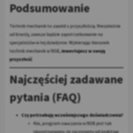
Podsumowanie
Technik mechanik to zawód z przyszłością. Niezależnie
od branży, zawsze będzie zapotrzebowanie na
specjalistów w tej dziedzinie. Wybierając kierunek
technik mechanik w NSB,
inwestujesz w swoją
przyszłość
.
Najczęściej zadawane
pytania (FAQ)
Czy potrzebuję wcześniejszego doświadczenia?
Nie, program nauczania w NSB jest tak
skonstruowany, że zaczynamy od podstaw.