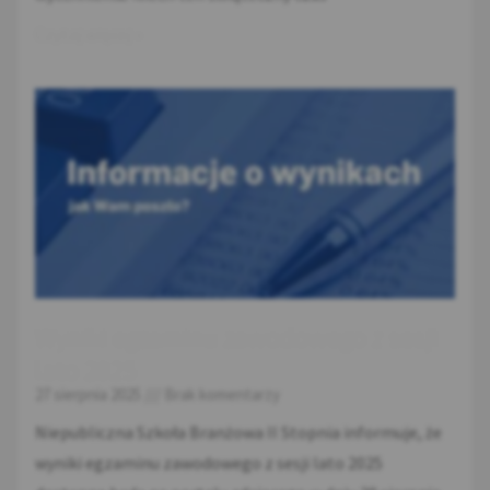
Czytaj więcej »
Wyniki egzaminu zawodowego z sesji
lato 2025
27 sierpnia 2025
Brak komentarzy
Niepubliczna Szkoła Branżowa II Stopnia informuje, że
wyniki egzaminu zawodowego z sesji lato 2025