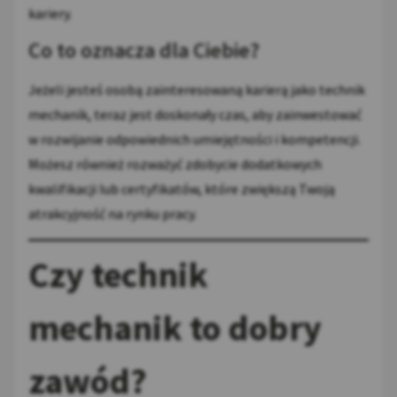
kariery.
Co to oznacza dla Ciebie?
Jeżeli jesteś osobą zainteresowaną karierą jako technik
mechanik, teraz jest doskonały czas, aby zainwestować
w rozwijanie odpowiednich umiejętności i kompetencji.
Możesz również rozważyć zdobycie dodatkowych
kwalifikacji lub certyfikatów, które zwiększą Twoją
atrakcyjność na rynku pracy.
Czy technik
mechanik to dobry
zawód?