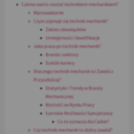
Czemu warto zostać technikiem mechanikiem?
Wprowadzenie
Czym zajmuje się technik mechanik?
Zakres obowiązków
Umiejętności i kwalifikacje
Jaka praca po technik mechanik?
Branże i sektory
Ścieżki kariery
Dlaczego technik mechanik to Zawód z
Przyszłością?
Statystyki i Trendy w Branży
Mechanicznej
Wartość na Rynku Pracy
Szerokie Możliwości Specjalizacji
Co to oznacza dla Ciebie?
Czy technik mechanik to dobry zawód?