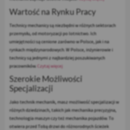
Wartość na Rynku Pracy
Technicy mechanicy są niezbędni w różnych sektorach
przemysłu, od motoryzacji po lotnictwo. Ich
umiejętności są cenione zarówno w Polsce, jak i na
rynkach międzynarodowych. W Polsce, inżynierowie i
technicy są jednymi z najbardziej poszukiwanych
pracowników.
Czytaj więcej
Szerokie Możliwości
Specjalizacji
Jako technik mechanik, masz możliwość specjalizacji w
różnych dziedzinach, takich jak mechanika precyzyjna,
technologia maszyn czy też mechanika pojazdów. To
otwiera przed Tobą drzwi do różnorodnych ścieżek