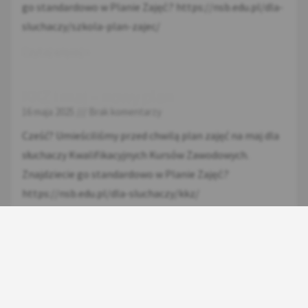
go standardowo w Planie Zajęć:? https://nsb.edu.pl/dla-
sluchaczy/szkola-plan-zajec/
Czytaj więcej »
KKZ i maj – nowy plan
16 maja 2025
Brak komentarzy
Cześć? Umieściliśmy przed chwilą plan zajęć na maj dla
słuchaczy Kwalifikacyjnych Kursów Zawodowych.
Znajdziecie go standardowo w Planie Zajęć:?
https://nsb.edu.pl/dla-sluchaczy/kkz/
Czytaj więcej »