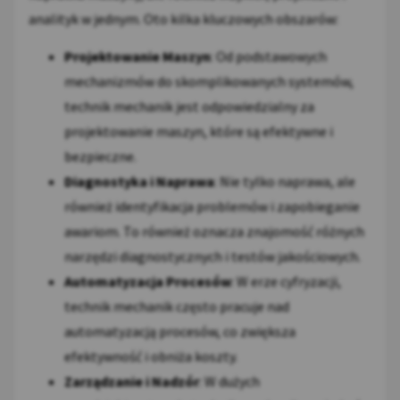
analityk w jednym. Oto kilka kluczowych obszarów:
Projektowanie Maszyn
: Od podstawowych
mechanizmów do skomplikowanych systemów,
technik mechanik jest odpowiedzialny za
projektowanie maszyn, które są efektywne i
bezpieczne.
Diagnostyka i Naprawa
: Nie tylko naprawa, ale
również identyfikacja problemów i zapobieganie
awariom. To również oznacza znajomość różnych
narzędzi diagnostycznych i testów jakościowych.
Automatyzacja Procesów
: W erze cyfryzacji,
technik mechanik często pracuje nad
automatyzacją procesów, co zwiększa
efektywność i obniża koszty.
Zarządzanie i Nadzór
: W dużych