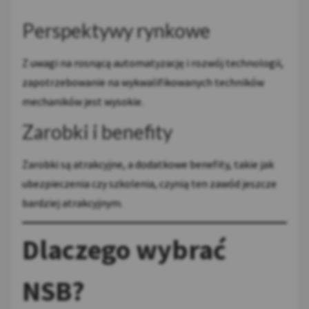
Perspektywy rynkowe
Z uwagi na rosnącą automatyzację i rozwój technologii,
zapotrzebowanie na wykwalifikowanych techników
mechaników jest wysokie.
Zarobki i benefity
Zarobki są atrakcyjne, a dodatkowe benefity, takie jak
ubezpieczenia czy szkolenia, czynią ten zawód jeszcze
bardziej atrakcyjnym.
Dlaczego wybrać
NSB?