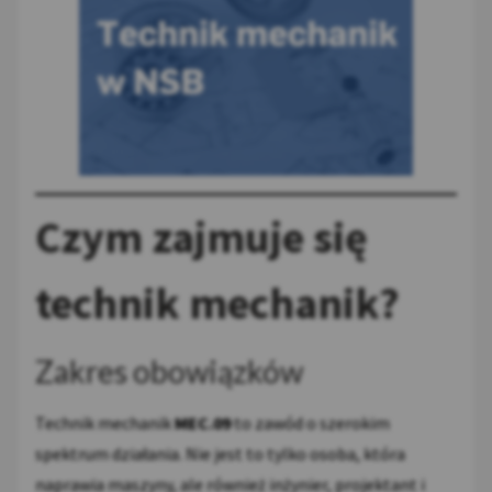
Czym zajmuje się
technik mechanik?
Zakres obowiązków
Technik mechanik
MEC.09
to zawód o szerokim
spektrum działania. Nie jest to tylko osoba, która
naprawia maszyny, ale również inżynier, projektant i