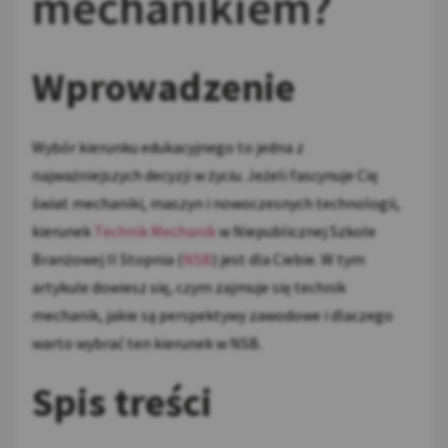
mechanikiem?
Wprowadzenie
Wybór kierunku edukacyjnego to jedna z
najważniejszych decyzji w życiu. Jeżeli fascynuje Cię
świat mechaniki, maszyn i nowoczesnych technologii,
kierunek
Technik Mechanik
w Niepublicznej Szkole
Branżowej II Stopnia (
NSB
) jest dla Ciebie. W tym
artykule dowiesz się, czym zajmuje się technik
mechanik, jakie są perspektywy zawodowe i dlaczego
warto wybrać ten kierunek w NSB.
Spis treści