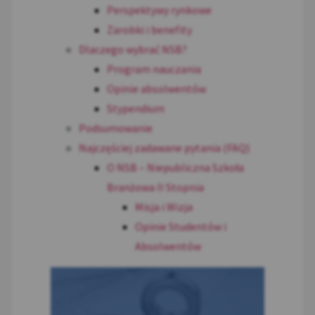
Perspektywy rynkowe
Zarobki i benefity
Dlaczego wybrać NSB?
Program nauczania
Opinie absolwentów
Stypendium
Podsumowanie
Najczęściej zadawane pytania (FAQ)
O NSB – Niepubliczna Szkoła
Branżowa II Stopnia
Misja i Wizja
Opinie Studentów i
Absolwentów