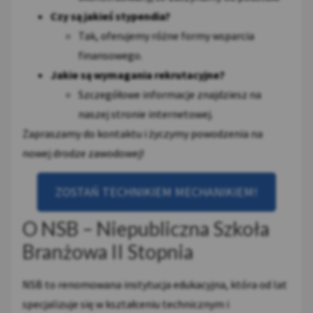
Czy są jakieś stypendia?
Tak, oferujemy różne formy wsparcia
finansowego.
Jakie są wymagania rekrutacyjne?
Szczegółowe informacje znajdziesz na
naszej stronie internetowej.
Zapraszamy do kontaktu i życzymy powodzenia na
nowej drodze zawodowej!
ZOSTAŃ TECHNIKIEM MECHANIKIEM!
O NSB – Niepubliczna Szkoła
Branżowa II Stopnia
NSB to renomowana instytucja edukacyjna, która od lat
specjalizuje się w kształceniu technicznym i