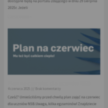
dostępne będą na portalu zdającego w dniu 29 sierpnia
2025r. Jeżeli
Czytaj więcej »
Plan na czerwiec dla uczniów NSB
4 czerwca 2025
Brak komentarzy
Cześć? Umieściliśmy przed chwilą plan zajęć na czerwiec
dla uczniów NSB.Uwaga, kilka egzaminów! Znajdziecie