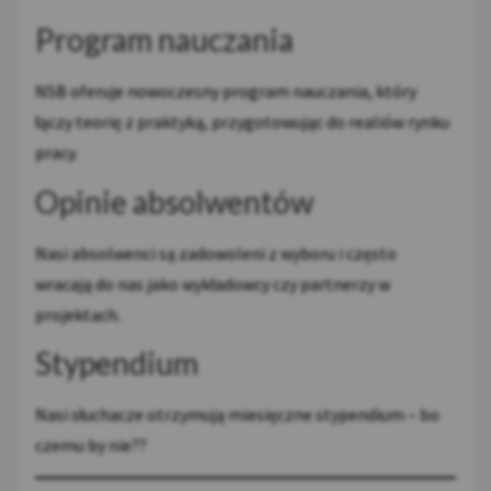
Program nauczania
NSB oferuje nowoczesny program nauczania, który
łączy teorię z praktyką, przygotowując do realiów rynku
pracy.
Opinie absolwentów
Nasi absolwenci są zadowoleni z wyboru i często
wracają do nas jako wykładowcy czy partnerzy w
projektach.
Stypendium
Nasi słuchacze otrzymują miesięczne stypendium – bo
czemu by nie??