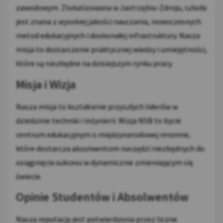
zawodowym. Zlokalizowana w Jastrzębiu-Zdroju, szkoła
jest znana z wysokiej jakości nauczania, nowoczesnych
metod edukacyjnych i doskonałej infrastruktury. Nasza
misja to dostarczenie praktycznej wiedzy i umiejętności,
które są niezbędne na dzisiejszym rynku pracy.
Misja i Wizja
Nasza misja to kształcenie przyszłych liderów w
dziedzinie techniki i inżynierii. Wizja NSB to bycie
centrum edukacyjnym o międzynarodowej renomie,
które dostarcza absolwentom narzędzi niezbędnych do
osiągnięcia sukcesu w dynamicznie zmieniającym się
świecie.
Opinie Studentów i Absolwentów
Nasza reputacja jest potwierdzona przez liczne