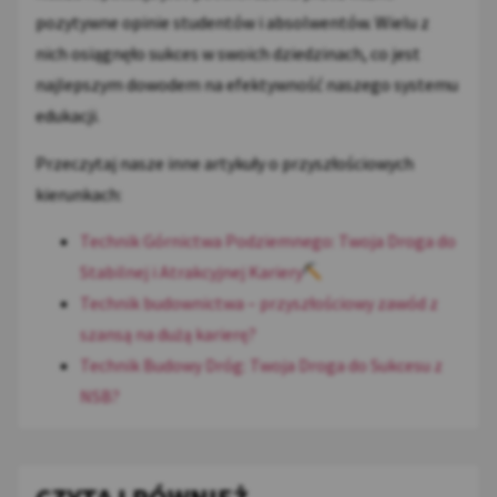
pozytywne opinie studentów i absolwentów. Wielu z
nich osiągnęło sukces w swoich dziedzinach, co jest
najlepszym dowodem na efektywność naszego systemu
edukacji.
Przeczytaj nasze inne artykuły o przyszłościowych
kierunkach:
Technik Górnictwa Podziemnego: Twoja Droga do
Stabilnej i Atrakcyjnej Kariery
Technik budownictwa – przyszłościowy zawód z
szansą na dużą karierę?️
Technik Budowy Dróg: Twoja Droga do Sukcesu z
NSB?️