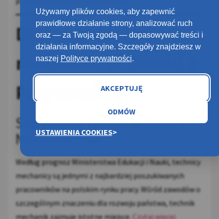
projektami, aż po prace badawcze.
Używamy plików cookies, aby zapewnić
prawidłowe działanie strony, analizować ruch
Dlaczego technik
oraz — za Twoją zgodą — dopasowywać treści i
działania informacyjne. Szczegóły znajdziesz w
mechanik to Zawód z
naszej
Polityce prywatności
.
Przyszłością?
AKCEPTUJĘ
ODMÓW
Statystyki i Trendy w Branży
USTAWIENIA COOKIES
Mechanicznej
Według prognoz Ministerstwa Edukacji i Nauki, technicy
mechanicy są jednymi z najbardziej poszukiwanych
pracowników na polskim rynku pracy. Wśród zawodów o
szczególnym znaczeniu dla rozwoju państwa, technik
mechanik zajmuje istotne miejsce.
Czytaj więcej