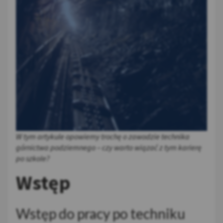
W tym artykule opowiemy trochę o zawodzie technika
górnictwa podziemnego – czy warto wiązać z tym karierę
po szkole?
Wstęp
Wstęp do pracy po techniku