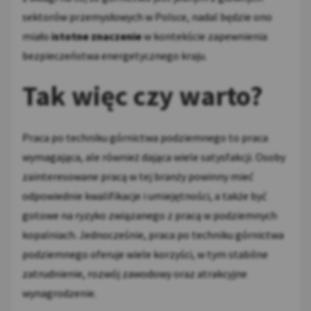
sektorów przemysłowych w Polsce, nadal będzie ono
miało
istotne znaczenie
w kontekście zapewnienia
bezpieczeństwa energetycznego kraju.
Tak więc czy warto?
Praca po techniku górnictwa podziemnego to praca
wymagająca, ale również dająca wiele satysfakcji. Osoby
zainteresowane pracą w tej branży powinny mieć
odpowiednie kwalifikacje i umiejętności, a także być
gotowe na ryzyko związanego z pracą w podziemnych
kopalniach. Jednocześnie, praca po techniku górnictwa
podziemnego oferuje wiele korzyści, w tym stabilne
zatrudnienie, rozwój zawodowy oraz atrakcyjne
wynagrodzenie.