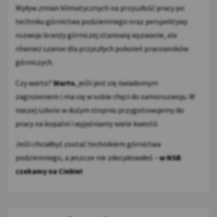
Wpływ zmian klimatycznych na przyszłość pracy po
techniku górnictwa podziemnego oraz perspektywy
rozwoju branży górniczej stanowią wyzwanie, ale
również szanse dla przyszłych pokoleń pracowników
górniczych.
Czy warto?
Warto
, jeśli jest się świadomym
zagrożeniem i ma się w sobie chęci do samorozwoju. W
naszej szkole w dużym stopniu przygotowujemy do
pracy na kopalni i wyjaśniamy wiele kwestii.
Jeśli chciałbyś zostać technikiem górnictwa
podziemnego, a jeszcze nie zdecydowałeś –
w NSB
czekamy na Ciebie!