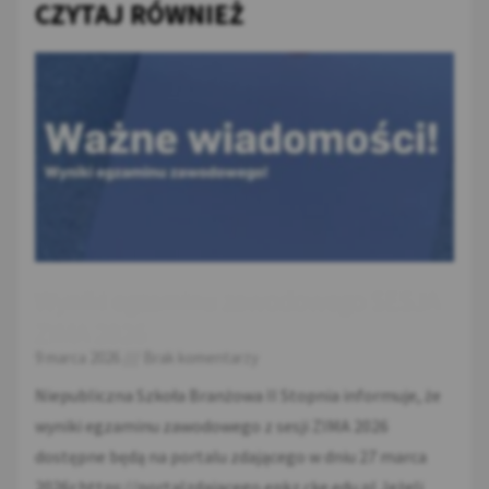
CZYTAJ RÓWNIEŻ
Wyniki egzaminu zawodowego SESJA
ZIMA 2026
9 marca 2026
Brak komentarzy
Niepubliczna Szkoła Branżowa II Stopnia informuje, że
wyniki egzaminu zawodowego z sesji ZIMA 2026
dostępne będą na portalu zdającego w dniu 27 marca
2026r.https://portalzdajacego.epkz.cke.edu.pl Jeżeli