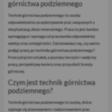
górnictwa podziemnego
Technik górnictwa podziemnego to osoba
odpowiedzialna za wykonywanie prac związanych z
eksploatacją złoża mineralnego. Praca ta jest bardzo
wymagająca i wymaga od pracownika odpowiedniej
wiedzy oraz umiejętności. Zastanawiasz się, czy warto
podjąć pracę po techniku górnictwa podziemnego?
Przeczytaj ten artykuł, a poznasz korzyści i wady tej
pracy, perspektywy kariery oraz przyszłość branży
górniczej.
Czym jest technik górnictwa
podziemnego?
Technik górnictwa podziemnego to osoba, która
zajmuje się planowaniem i nadzorowaniem prac