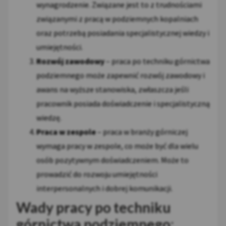
wynagrodzenie. Związane jest to z trudnościami
związanymi z pracą w podziemnych kopalniach
oraz potrzebą posiadania specjalistycznej wiedzy i
umiejętności.
Rozwój zawodowy
– praca po techniku górnictwa
podziemnego może zapewnić rozwój zawodowy i
awans na wyższe stanowiska, zwłaszcza jeśli
pracownik posiada doświadczenie i specjalistyczną
wiedzę.
Praca w zespole
– praca w branży górniczej
wymaga pracy w zespole, co może być dla wielu
osób pozytywnym doświadczeniem. Może to
prowadzić do rozwoju umiejętności
interpersonalnych i dobrej komunikacji.
Wady pracy po techniku
górnictwa podziemnego
: