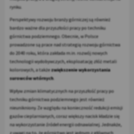
rynku.
Perspektywy rozwoju branży górniczej są również
bardzo ważne dla przyszłości pracy po techniku
górnictwa podziemnego. Obecnie, w Polsce
prowadzone są prace nad strategią rozwoju górnictwa
do 2040 roku, która zakłada m.in. rozwój nowych
technologii wydobywczych, eksploatację złóż metali
kolorowych, a także
zwiększenie wykorzystania
surowców wtórnych
.
Wpływ zmian klimatycznych na przyszłość pracy po
techniku górnictwa podziemnego jest również
nieunikniony. Ze względu na konieczność redukcji emisji
gazów cieplarnianych, coraz większy nacisk kładzie się
na wykorzystanie źródeł energii odnawialnej. Jednakże,
z uwagi na to, że górnictwo jest jednym z głównych