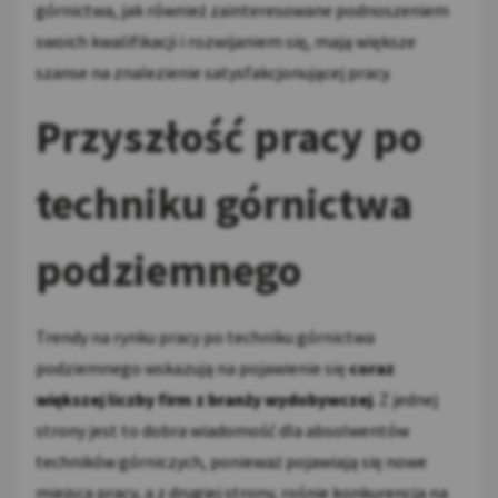
górnictwa, jak również zainteresowane podnoszeniem
swoich kwalifikacji i rozwijaniem się, mają większe
szanse na znalezienie satysfakcjonującej pracy.
Przyszłość pracy po
techniku górnictwa
podziemnego
Trendy na rynku pracy po techniku górnictwa
podziemnego wskazują na pojawienie się
coraz
większej liczby firm z branży wydobywczej
. Z jednej
strony jest to dobra wiadomość dla absolwentów
techników górniczych, ponieważ pojawiają się nowe
miejsca pracy, a z drugiej strony, rośnie konkurencja na