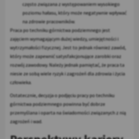
często związana z występowaniem wysokiego
poziomu hałasu, który może negatywnie wpływać
na zdrowie pracowników.
Praca po techniku górnictwa podziemnego jest
zajęciem wymagającym dużej wiedzy, umiejętności i
wytrzymałości fizycznej. Jest to jednak również zawód,
który może zapewnić satysfakcjonujące zarobki oraz
rozwój zawodowy. Należy jednak pamiętać, że praca ta
niesie ze sobą wiele ryzyk i zagrożeń dla zdrowia i życia
człowieka.
Ostatecznie, decyzja o podjęciu pracy po techniku
górnictwa podziemnego powinna być dobrze
przemyślana i oparta na świadomości związanych z nią
zagrożeń i wad.