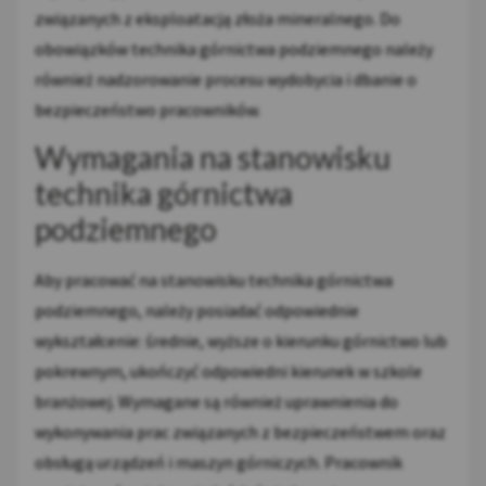
związanych z eksploatacją złoża mineralnego. Do
obowiązków technika górnictwa podziemnego należy
również nadzorowanie procesu wydobycia i dbanie o
bezpieczeństwo pracowników.
Wymagania na stanowisku
technika górnictwa
podziemnego
Aby pracować na stanowisku technika górnictwa
podziemnego, należy posiadać odpowiednie
wykształcenie: średnie, wyższe o kierunku górnictwo lub
pokrewnym, ukończyć odpowiedni kierunek w szkole
branżowej. Wymagane są również uprawnienia do
wykonywania prac związanych z bezpieczeństwem oraz
obsługą urządzeń i maszyn górniczych. Pracownik