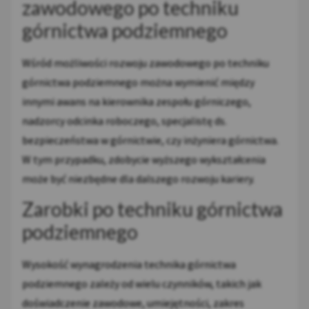
zawodowego po techniku
górnictwa podziemnego
Wśród możliwości rozwoju zawodowego po techniku
górnictwa podziemnego można wymienić między
innymi awans na kierownika zespołu górniczego,
nadzorcy odcinka roboczego, specjalistę ds.
bezpieczeństwa w górnictwie, czy inżyniera górnictwa.
W tym przypadku, zdobycie wyższego wykształcenia
może być niezbędne dla dalszego rozwoju kariery.
Zarobki po techniku górnictwa
podziemnego
Wysokość wynagrodzenia technika górnictwa
podziemnego zależy od wielu czynników, takich jak
doświadczenie zawodowe, umiejętności, zakres