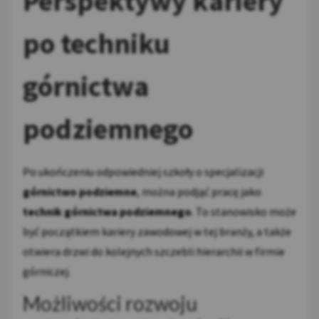
Perspektywy kariery
po techniku
górnictwa
podziemnego
Po ukończeniu odpowiedniej szkoły o specjalizacji
górnictwo podziemne
, można podjąć pracę jako
technik górnictwa podziemnego
. To stanowisko może
być początkiem kariery zawodowej w tej branży, a także
otwiera drzwi do kolejnych szczebli hierarchii w firmie
górniczej.
Możliwości rozwoju