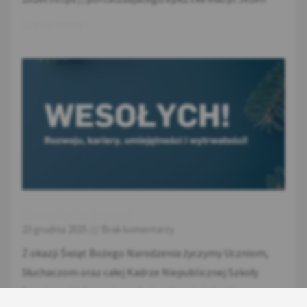
Czytaj więcej »
Wesołych świąt!
23 grudnia 2025
Brak komentarzy
Z okazji Świąt Bożego Narodzenia życzymy Uczniom,
Słuchaczom oraz całej Kadrze Niepublicznej Szkoły
Branżowej II Stopnia spokoju, zdrowia i chwili