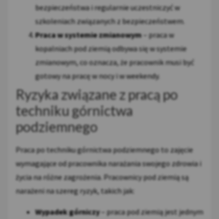
bezpieczeństwa i regularnie uczestniczyć w
szkoleniach związanych z bezpieczeństwem.
Praca w systemie zmianowym
– praca w
kopalniach pod ziemią odbywa się w systemie
zmianowym, co oznacza, że pracownik musi być
gotowy na pracę w nocy i w weekendy.
Ryzyka związane z pracą po
techniku górnictwa
podziemnego
Praca po techniku górnictwa podziemnego to zajęcie
wymagające od pracownika narażania swojego zdrowia i
życia na różne zagrożenia. Pracownicy pod ziemią są
narażeni na szereg ryzyk, takich jak:
Wypadek górniczy
– praca pod ziemią jest jednym