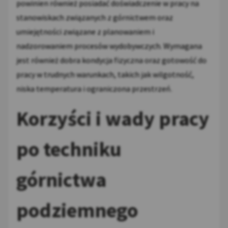
powinien również posiadać doświadczenie w pracy na
stanowiskach związanych z górnictwem oraz
umiejętności związane z planowaniem i
nadzorowaniem procesów wydobywczych. Wymagana
jest również dobra kondycja fizyczna oraz gotowość do
pracy w trudnych warunkach, takich jak wilgotność,
niska temperatura i ograniczona przestrzeń.
Korzyści i wady pracy
po techniku
górnictwa
podziemnego