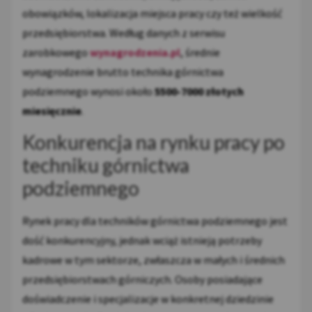
obowiązków, lokalizacja miejsca pracy czy też wielkość
przedsiębiorstwa. Według danych z serwisu
zarobkowego
wynagrodzenia.pl
, średnie
wynagrodzenie brutto technika górnictwa
podziemnego wynosi około
5500-7000 złotych
miesięcznie
.
Konkurencja na rynku pracy po
techniku górnictwa
podziemnego
Rynek pracy dla techników górnictwa podziemnego jest
dość konkurencyjny, jednak wciąż istnieją potrzeby
kadrowe w tym sektorze, zwłaszcza w małych i średnich
przedsiębiorstwach górniczych. Osoby posiadające
doświadczenie i specjalizacje w konkretnej dziedzinie