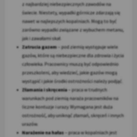
z najbardziej niebezpiecznych zawodów na
świecie. Niestety, wypadki górnicze zdarzają się
nawet w najlepszych kopalniach. Mogą to być
zarówno wypadki związane z wybuchem metanu,
jak i zawałami skał.
Zatrucia gazem
– pod ziemią występuje wiele
gazów, które są niebezpieczne dla zdrowia i życia
człowieka. Pracownicy muszą być odpowiednio
przeszkoleni, aby wiedzieć, jakie gazów mogą
wystąpić i jakie środki ostrożności należy podjąć.
Złamania i skręcenia
– praca w trudnych
warunkach pod ziemią naraża pracowników na
liczne kontuzje i urazy. Wymagana jest duża
ostrożność, aby uniknąć złamań, skręceń i innych
urazów.
Narażenie na hałas
– praca w kopalniach jest