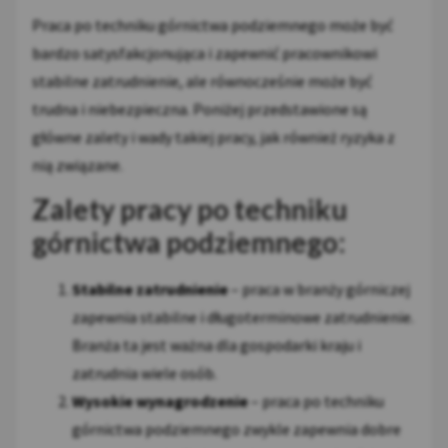
Praca po techniku górnictwa podziemnego może być
bardzo satysfakcjonująca i zapewnić pracownikowi
stabilne zatrudnienie, ale równocześnie może być
trudna i niebezpieczna. Poniżej przedstawione są
główne zalety i wady takiej pracy, jak również ryzyka z
nią związane.
Zalety pracy po techniku
górnictwa podziemnego:
Stabilne zatrudnienie
– praca w branży górniczej
zapewnia stabilne i długoterminowe zatrudnienie.
Branża ta jest ważna dla gospodarki kraju i
zatrudnia wiele osób.
Wysokie wynagrodzenie
– praca po techniku
górnictwa podziemnego zwykle zapewnia dobre