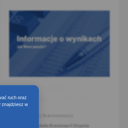
Wyniki egzaminu
zawodowego z sesji lato
wać ruch oraz
 znajdziesz w
2025
27 sierpnia 2025
Brak komentarzy
Niepubliczna Szkoła Branżowa II Stopnia