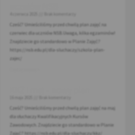
uczniów NSB
4 czerwca 2025
Brak komentarzy
Cześć? Umieściliśmy przed chwilą plan zajęć na
czerwiec dla uczniów NSB.Uwaga, kilka egzaminów!
Znajdziecie go standardowo w Planie Zajęć:?
https://nsb.edu.pl/dla-sluchaczy/szkola-plan-
zajec/
Czytaj więcej »
KKZ i maj – nowy plan
16 maja 2025
Brak komentarzy
Cześć? Umieściliśmy przed chwilą plan zajęć na maj
dla słuchaczy Kwalifikacyjnych Kursów
Zawodowych. Znajdziecie go standardowo w Planie
Zajęć:? https://nsb.edu.pl/dla-sluchaczy/kkz/