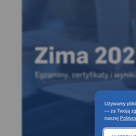
Używamy plikó
— za Twoją zg
naszej
Polityc