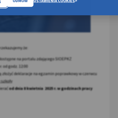
Ę
ODMÓW
USTAWIENIA COOKIES
przekazujemy że:
dostępne na portalu zdającego SIOEPKZ
. od godz. 12:00
ą złożyć deklaracje na egzamin poprawkowy w czerwcu
e szkoły
ierać
od dnia 8 kwietnia 2025 r. w godzinach pracy