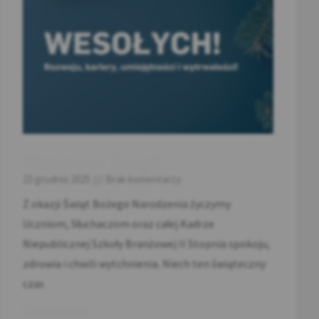
Wesołych świąt!
23 grudnia 2025
Brak komentarzy
Z okazji Świąt Bożego Narodzenia życzymy
Uczniom, Słuchaczom oraz całej Kadrze
Niepublicznej Szkoły Branżowej II Stopnia spokoju,
zdrowia i chwili wytchnienia. Niech ten świąteczny
czas
Czytaj więcej »