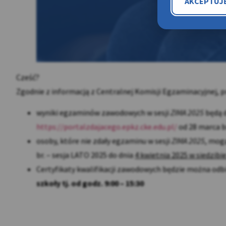
AKCEPTUJ
Cześć?
Zgodnie z informacją z Centralnej Komisji Egzaminacyjnej, 
wyniki egzaminów zawodowych w sesji
ZIMA 2025
będą 
https://portalzdajacego.epkz.cke.edu.pl/
od 28 marca br
osoby, które nie zdały egzaminu w sesji
ZIMA 2025
, mog
br. – sesja LATO 2025 do dnia
4 kwietnia 2025 w siedzibi
Certyfikaty kwalifikacji zawodowych będzie można odb
szkoły tj. od godz. 9:00 – 15:30