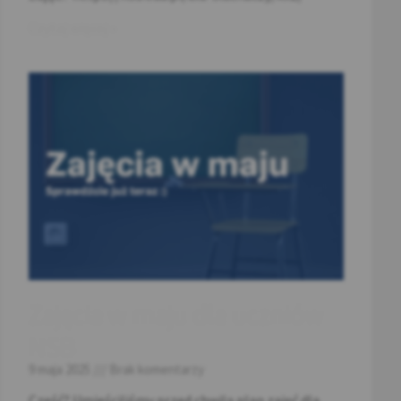
Czytaj więcej »
Zajęcia w maju dla uczniów
NSB
9 maja 2025
Brak komentarzy
Cześć? Umieściliśmy przed chwilą plan zajęć dla