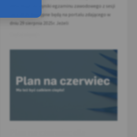
informuje, że wyniki egzaminu zawodowego z sesji
lato 2025 dostępne będą na portalu zdającego w
dniu 29 sierpnia 2025r. Jeżeli
Czytaj więcej »
Plan na czerwiec dla