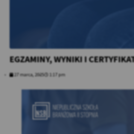
EGZAMINY, WYNIKI I CERTYFIKAT
27 marca, 2025
1:17 pm