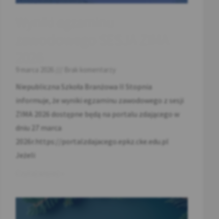
Wyniki egzaminu
zawodowego SESJA ZIMA
2026
9 marca 2026
Brak komentarzy
Niepubliczna Szkoła Branżowa II Stopnia
informuje, że wyniki egzaminu zawodowego z sesji
ZIMA 2026 dostępne będą na portalu zdającego w
dniu 27 marca
2026r.https://portalzdajacego.epkz.cke.edu.pl
Jeżeli
Czytaj więcej »